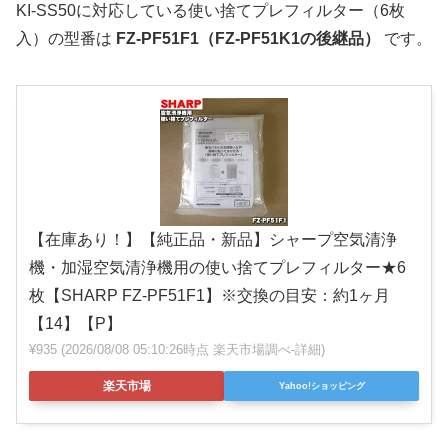
KI-SS50に対応している使い捨てプレフィルター（6枚
入）の型番は
FZ-PF51F1（FZ-PF51K1の後継品）
です。
【在庫あり！】【純正品・新品】シャープ空気清浄
機・加湿空気清浄機用の使い捨てプレフィルター★6
枚【SHARP FZ-PF51F1】※交換の目安：約1ヶ月
【14】【P】
¥935
(2026/08/08 05:10:26時点 楽天市場調べ-
詳細)
楽天市場
Yahoo!ショッピング