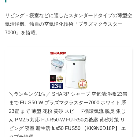
リビング・寝室などに適したスタンダードタイプの薄型空
気清浄機。独自の空気浄化技術「プラズマクラスター
7000」を搭載。
＼ランキング1位／ SHARP シャープ 空気清浄機 23畳
まで FU-S50-W プラズマクラスター7000 ホワイト 系
23畳 まで 薄型 花粉 黄砂 スピード循環気流 脱臭 集じ
ん PM2.5 対応 FU-R50-W FU-R50の後継 黄砂対策 リ
ビング 寝室 新生活 fus50 FUS50 【KK9N0D18P】 エ
クプラ特選