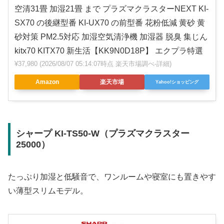
空清31畳 加湿21畳 まで プラズマクラスターNEXT KI-
SX70 の後継型番 KI-UX70 の前型番 花粉低減 黄砂 黄
砂対策 PM2.5対応 加湿空気清浄機 加湿器 脱臭 集じん
kitx70 KITX70 新生活【KK9N0D18P】 エクプラ特選
¥37,980
(2026/08/07 05:14:07時点 楽天市場調べ-
詳細)
Amazon
楽天市場
Yahoo!ショッピング
シャープ KI-TS50-W（プラズマクラスター
25000）
たっぷり加湿と低騒音で、ワンルームや寝室にも置きやす
い薄型スリムモデル。