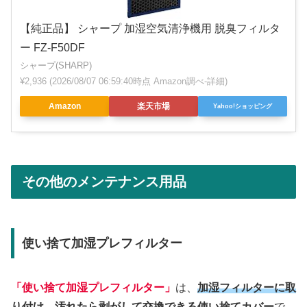
【純正品】 シャープ 加湿空気清浄機用 脱臭フィルタ
ー FZ-F50DF
シャープ(SHARP)
¥2,936
(2026/08/07 06:59:40時点 Amazon調べ-
詳細)
Amazon
楽天市場
Yahoo!ショッピング
その他のメンテナンス用品
使い捨て加湿プレフィルター
「使い捨て加湿プレフィルター」
は、
加湿フィルターに取
り付け、汚れたら剥がして交換できる使い捨てカバー
で