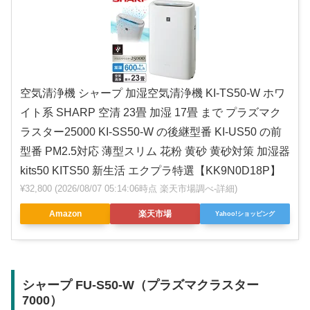
空気清浄機 シャープ 加湿空気清浄機 KI-TS50-W ホワ
イト系 SHARP 空清 23畳 加湿 17畳 まで プラズマク
ラスター25000 KI-SS50-W の後継型番 KI-US50 の前
型番 PM2.5対応 薄型スリム 花粉 黄砂 黄砂対策 加湿器
kits50 KITS50 新生活 エクプラ特選【KK9N0D18P】
¥32,800
(2026/08/07 05:14:06時点 楽天市場調べ-
詳細)
Amazon
楽天市場
Yahoo!ショッピング
シャープ FU-S50-W（プラズマクラスター
7000）