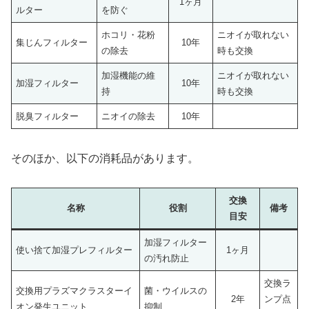
1ヶ月
ルター
を防ぐ
ホコリ・花粉
ニオイが取れない
集じんフィルター
10年
の除去
時も交換
加湿機能の維
ニオイが取れない
加湿フィルター
10年
持
時も交換
脱臭フィルター
ニオイの除去
10年
そのほか、以下の消耗品があります。
交換
名称
役割
備考
目安
加湿フィルター
使い捨て加湿プレフィルター
1ヶ月
の汚れ防止
交換ラ
交換用プラズマクラスターイ
菌・ウイルスの
2年
ンプ点
オン発生ユニット
抑制