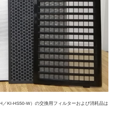
50-H／KI-HS50-W）の交換用フィルターおよび消耗品は