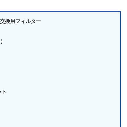
0 の交換用フィルター
ー）
ット