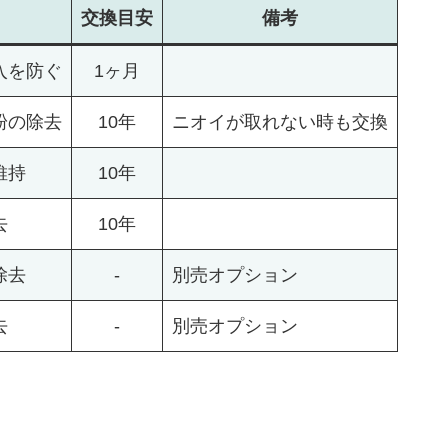
交換
目安
備考
入を防ぐ
1ヶ月
粉の除去
10年
ニオイが取れない時も交換
維持
10年
去
10年
除去
-
別売オプション
去
-
別売オプション