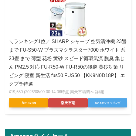
＼ランキング1位／ SHARP シャープ 空気清浄機 23畳
まで FU-S50-W プラズマクラスター7000 ホワイト 系
23畳 まで 薄型 花粉 黄砂 スピード循環気流 脱臭 集じ
ん PM2.5 対応 FU-R50-W FU-R50の後継 黄砂対策 リ
ビング 寝室 新生活 fus50 FUS50 【KK9N0D18P】 エ
クプラ特選
¥19,550
(2026/08/09 00:14:06時点 楽天市場調べ-
詳細)
Amazon
楽天市場
Yahoo!ショッピング