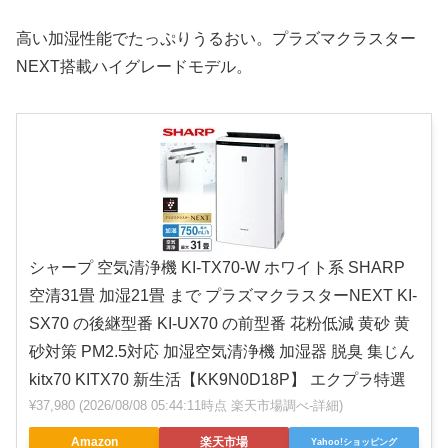
高い加湿性能でたっぷりうるおい。プラズマクラスター
NEXT搭載ハイグレードモデル。
シャープ 空気清浄機 KI-TX70-W ホワイト系 SHARP
空清31畳 加湿21畳 まで プラズマクラスターNEXT KI-
SX70 の後継型番 KI-UX70 の前型番 花粉低減 黄砂 黄
砂対策 PM2.5対応 加湿空気清浄機 加湿器 脱臭 集じん
kitx70 KITX70 新生活【KK9N0D18P】 エクプラ特選
¥37,980
(2026/08/08 05:44:11時点 楽天市場調べ-
詳細)
Amazon
楽天市場
Yahoo!ショッピング