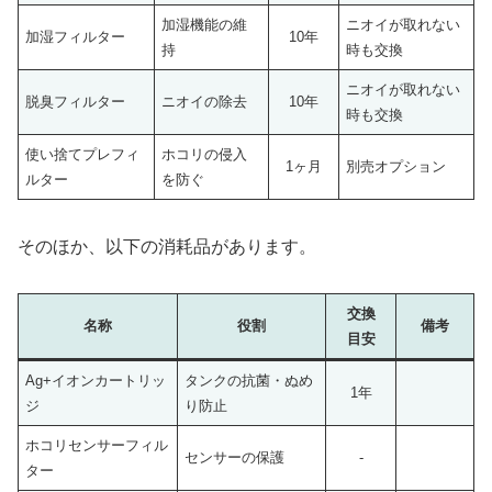
加湿機能の維
ニオイが取れない
加湿フィルター
10年
持
時も交換
ニオイが取れない
脱臭フィルター
ニオイの除去
10年
時も交換
使い捨てプレフィ
ホコリの侵入
1ヶ月
別売オプション
ルター
を防ぐ
そのほか、以下の消耗品があります。
交換
名称
役割
備考
目安
Ag+イオンカートリッ
タンクの抗菌・ぬめ
1年
ジ
り防止
ホコリセンサーフィル
センサーの保護
-
ター