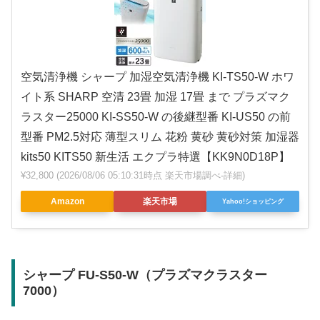
空気清浄機 シャープ 加湿空気清浄機 KI-TS50-W ホワ
イト系 SHARP 空清 23畳 加湿 17畳 まで プラズマク
ラスター25000 KI-SS50-W の後継型番 KI-US50 の前
型番 PM2.5対応 薄型スリム 花粉 黄砂 黄砂対策 加湿器
kits50 KITS50 新生活 エクプラ特選【KK9N0D18P】
¥32,800
(2026/08/06 05:10:31時点 楽天市場調べ-
詳細)
Amazon
楽天市場
Yahoo!ショッピング
シャープ FU-S50-W（プラズマクラスター
7000）