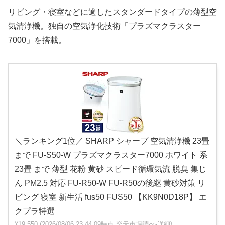
リビング・寝室などに適したスタンダードタイプの薄型空
気清浄機。独自の空気浄化技術「プラズマクラスター
7000」を搭載。
＼ランキング1位／ SHARP シャープ 空気清浄機 23畳
まで FU-S50-W プラズマクラスター7000 ホワイト 系
23畳 まで 薄型 花粉 黄砂 スピード循環気流 脱臭 集じ
ん PM2.5 対応 FU-R50-W FU-R50の後継 黄砂対策 リ
ビング 寝室 新生活 fus50 FUS50 【KK9N0D18P】 エ
クプラ特選
¥19,550
(2026/08/06 23:44:09時点 楽天市場調べ-
詳細)