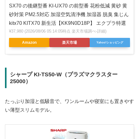
SX70 の後継型番 KI-UX70 の前型番 花粉低減 黄砂 黄
砂対策 PM2.5対応 加湿空気清浄機 加湿器 脱臭 集じん
kitx70 KITX70 新生活【KK9N0D18P】 エクプラ特選
¥37,980
(2026/08/06 05:14:05時点 楽天市場調べ-
詳細)
Amazon
楽天市場
Yahoo!ショッピング
シャープ KI-TS50-W（プラズマクラスター
25000）
たっぷり加湿と低騒音で、ワンルームや寝室にも置きやす
い薄型スリムモデル。