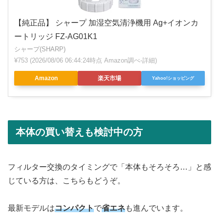
【純正品】 シャープ 加湿空気清浄機用 Ag+イオンカ
ートリッジ FZ-AG01K1
シャープ(SHARP)
¥753
(2026/08/06 06:44:24時点 Amazon調べ-
詳細)
Amazon
楽天市場
Yahoo!ショッピング
本体の買い替えも検討中の方
フィルター交換のタイミングで「本体もそろそろ…」と感
じている方は、こちらもどうぞ。
最新モデルは
コンパクト
で
省エネ
も進んでいます。