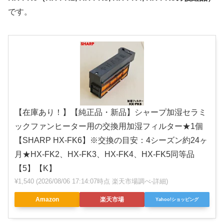
です。
【在庫あり！】【純正品・新品】シャープ加湿セラミ
ックファンヒーター用の交換用加湿フィルター★1個
【SHARP HX-FK6】※交換の目安：4シーズン約24ヶ
月★HX-FK2、HX-FK3、HX-FK4、HX-FK5同等品
【5】【K】
¥1,540
(2026/08/06 17:14:07時点 楽天市場調べ-
詳細)
Amazon
楽天市場
Yahoo!ショッピング