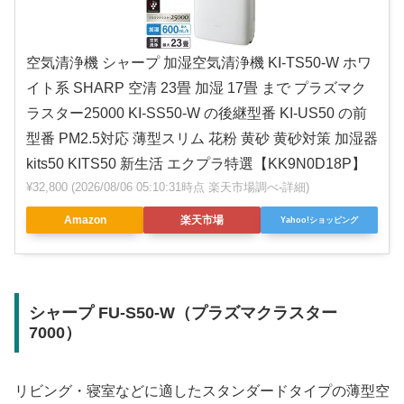
空気清浄機 シャープ 加湿空気清浄機 KI-TS50-W ホワ
イト系 SHARP 空清 23畳 加湿 17畳 まで プラズマク
ラスター25000 KI-SS50-W の後継型番 KI-US50 の前
型番 PM2.5対応 薄型スリム 花粉 黄砂 黄砂対策 加湿器
kits50 KITS50 新生活 エクプラ特選【KK9N0D18P】
¥32,800
(2026/08/06 05:10:31時点 楽天市場調べ-
詳細)
Amazon
楽天市場
Yahoo!ショッピング
シャープ FU-S50-W（プラズマクラスター
7000）
リビング・寝室などに適したスタンダードタイプの薄型空