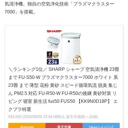
気清浄機。独自の空気浄化技術「プラズマクラスター
7000」を搭載。
＼ランキング1位／ SHARP シャープ 空気清浄機 23畳
まで FU-S50-W プラズマクラスター7000 ホワイト 系
23畳 まで 薄型 花粉 黄砂 スピード循環気流 脱臭 集じ
ん PM2.5 対応 FU-R50-W FU-R50の後継 黄砂対策 リ
ビング 寝室 新生活 fus50 FUS50 【KK9N0D18P】 エ
クプラ特選
¥19,550
(2026/08/06 23:44:09時点 楽天市場調べ-
詳細)
Amazon
楽天市場
Yahoo!ショッピング