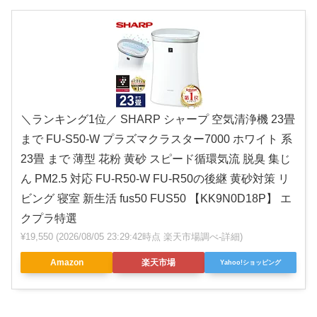
＼ランキング1位／ SHARP シャープ 空気清浄機 23畳
まで FU-S50-W プラズマクラスター7000 ホワイト 系
23畳 まで 薄型 花粉 黄砂 スピード循環気流 脱臭 集じ
ん PM2.5 対応 FU-R50-W FU-R50の後継 黄砂対策 リ
ビング 寝室 新生活 fus50 FUS50 【KK9N0D18P】 エ
クプラ特選
¥19,550
(2026/08/05 23:29:42時点 楽天市場調べ-
詳細)
Amazon
楽天市場
Yahoo!ショッピング