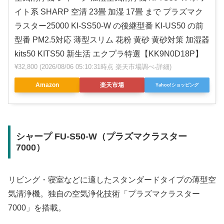
イト系 SHARP 空清 23畳 加湿 17畳 まで プラズマク
ラスター25000 KI-SS50-W の後継型番 KI-US50 の前
型番 PM2.5対応 薄型スリム 花粉 黄砂 黄砂対策 加湿器
kits50 KITS50 新生活 エクプラ特選【KK9N0D18P】
¥32,800
(2026/08/06 05:10:31時点 楽天市場調べ-
詳細)
Amazon
楽天市場
Yahoo!ショッピング
シャープ FU-S50-W（プラズマクラスター
7000）
リビング・寝室などに適したスタンダードタイプの薄型空
気清浄機。独自の空気浄化技術「プラズマクラスター
7000」を搭載。