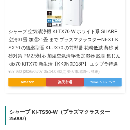
シャープ 空気清浄機 KI-TX70-W ホワイト系 SHARP
空清31畳 加湿21畳 まで プラズマクラスターNEXT KI-
SX70 の後継型番 KI-UX70 の前型番 花粉低減 黄砂 黄
砂対策 PM2.5対応 加湿空気清浄機 加湿器 脱臭 集じん
kitx70 KITX70 新生活【KK9N0D18P】 エクプラ特選
¥37,980
(2026/08/07 05:14:07時点 楽天市場調べ-
詳細)
Amazon
楽天市場
Yahoo!ショッピング
シャープ KI-TS50-W（プラズマクラスター
25000）