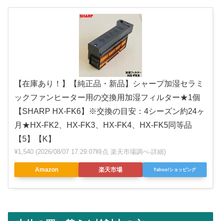
【在庫あり！】【純正品・新品】シャープ加湿セラミ
ックファンヒーター用の交換用加湿フィルター★1個
【SHARP HX-FK6】※交換の目安：4シーズン約24ヶ
月★HX-FK2、HX-FK3、HX-FK4、HX-FK5同等品
【5】【K】
¥1,540
(2026/08/07 17:29:07時点 楽天市場調べ-
詳細)
Amazon
楽天市場
Yahoo!ショッピング