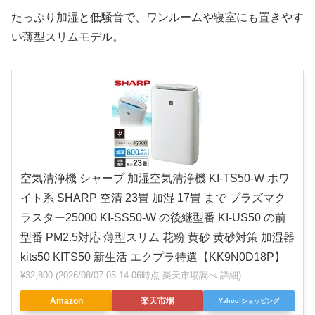
たっぷり加湿と低騒音で、ワンルームや寝室にも置きやす
い薄型スリムモデル。
空気清浄機 シャープ 加湿空気清浄機 KI-TS50-W ホワ
イト系 SHARP 空清 23畳 加湿 17畳 まで プラズマク
ラスター25000 KI-SS50-W の後継型番 KI-US50 の前
型番 PM2.5対応 薄型スリム 花粉 黄砂 黄砂対策 加湿器
kits50 KITS50 新生活 エクプラ特選【KK9N0D18P】
¥32,800
(2026/08/07 05:14:06時点 楽天市場調べ-
詳細)
Amazon
楽天市場
Yahoo!ショッピング