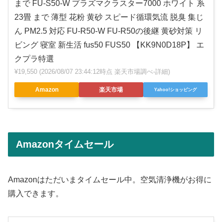
まで FU-S50-W プラズマクラスター7000 ホワイト 系
23畳 まで 薄型 花粉 黄砂 スピード循環気流 脱臭 集じ
ん PM2.5 対応 FU-R50-W FU-R50の後継 黄砂対策 リ
ビング 寝室 新生活 fus50 FUS50 【KK9N0D18P】 エ
クプラ特選
¥19,550
(2026/08/07 23:44:12時点 楽天市場調べ-
詳細)
Amazon
楽天市場
Yahoo!ショッピング
Amazonタイムセール
Amazonはただいまタイムセール中。空気清浄機がお得に
購入できます。