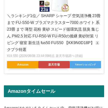
＼ランキング1位／ SHARP シャープ 空気清浄機 23畳
まで FU-S50-W プラズマクラスター7000 ホワイト 系
23畳 まで 薄型 花粉 黄砂 スピード循環気流 脱臭 集じ
ん PM2.5 対応 FU-R50-W FU-R50の後継 黄砂対策 リ
ビング 寝室 新生活 fus50 FUS50 【KK9N0D18P】 エ
クプラ特選
¥19,550
(2026/08/06 23:44:09時点 楽天市場調べ-
詳細)
Amazon
楽天市場
Yahoo!ショッピング
Amazonタイムセール