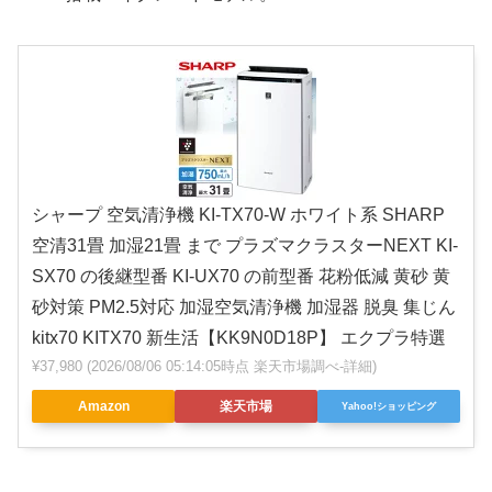
シャープ 空気清浄機 KI-TX70-W ホワイト系 SHARP
空清31畳 加湿21畳 まで プラズマクラスターNEXT KI-
SX70 の後継型番 KI-UX70 の前型番 花粉低減 黄砂 黄
砂対策 PM2.5対応 加湿空気清浄機 加湿器 脱臭 集じん
kitx70 KITX70 新生活【KK9N0D18P】 エクプラ特選
¥37,980
(2026/08/06 05:14:05時点 楽天市場調べ-
詳細)
Amazon
楽天市場
Yahoo!ショッピング