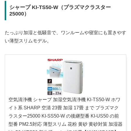
シャープ KI-TS50-W（プラズマクラスター
25000）
たっぷり加湿と低騒音で、ワンルームや寝室にも置きやす
い薄型スリムモデル。
空気清浄機 シャープ 加湿空気清浄機 KI-TS50-W ホワ
イト系 SHARP 空清 23畳 加湿 17畳 まで プラズマク
ラスター25000 KI-SS50-W の後継型番 KI-US50 の前
型番 PM2.5対応 薄型スリム 花粉 黄砂 黄砂対策 加湿器