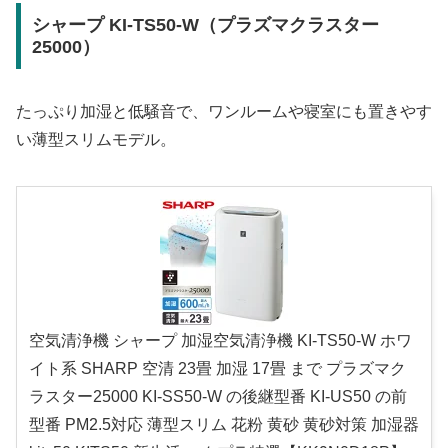
シャープ KI-TS50-W（プラズマクラスター
25000）
たっぷり加湿と低騒音で、ワンルームや寝室にも置きやす
い薄型スリムモデル。
空気清浄機 シャープ 加湿空気清浄機 KI-TS50-W ホワ
イト系 SHARP 空清 23畳 加湿 17畳 まで プラズマク
ラスター25000 KI-SS50-W の後継型番 KI-US50 の前
型番 PM2.5対応 薄型スリム 花粉 黄砂 黄砂対策 加湿器