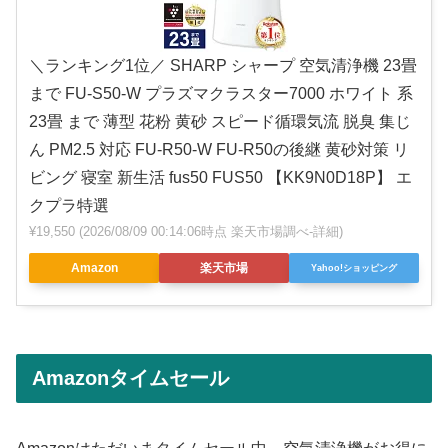
＼ランキング1位／ SHARP シャープ 空気清浄機 23畳
まで FU-S50-W プラズマクラスター7000 ホワイト 系
23畳 まで 薄型 花粉 黄砂 スピード循環気流 脱臭 集じ
ん PM2.5 対応 FU-R50-W FU-R50の後継 黄砂対策 リ
ビング 寝室 新生活 fus50 FUS50 【KK9N0D18P】 エ
クプラ特選
¥19,550
(2026/08/09 00:14:06時点 楽天市場調べ-
詳細)
Amazon
楽天市場
Yahoo!ショッピング
Amazonタイムセール