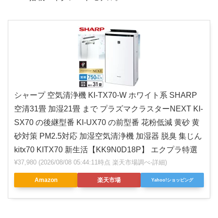
シャープ 空気清浄機 KI-TX70-W ホワイト系 SHARP
空清31畳 加湿21畳 まで プラズマクラスターNEXT KI-
SX70 の後継型番 KI-UX70 の前型番 花粉低減 黄砂 黄
砂対策 PM2.5対応 加湿空気清浄機 加湿器 脱臭 集じん
kitx70 KITX70 新生活【KK9N0D18P】 エクプラ特選
¥37,980
(2026/08/08 05:44:11時点 楽天市場調べ-
詳細)
Amazon
楽天市場
Yahoo!ショッピング