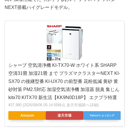
NEXT搭載ハイグレードモデル。
シャープ 空気清浄機 KI-TX70-W ホワイト系 SHARP
空清31畳 加湿21畳 まで プラズマクラスターNEXT KI-
SX70 の後継型番 KI-UX70 の前型番 花粉低減 黄砂 黄
砂対策 PM2.5対応 加湿空気清浄機 加湿器 脱臭 集じん
kitx70 KITX70 新生活【KK9N0D18P】 エクプラ特選
¥37,980
(2026/08/06 05:14:05時点 楽天市場調べ-
詳細)
Amazon
楽天市場
Yahoo!ショッピング