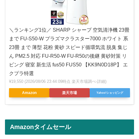
＼ランキング1位／ SHARP シャープ 空気清浄機 23畳
まで FU-S50-W プラズマクラスター7000 ホワイト 系
23畳 まで 薄型 花粉 黄砂 スピード循環気流 脱臭 集じ
ん PM2.5 対応 FU-R50-W FU-R50の後継 黄砂対策 リ
ビング 寝室 新生活 fus50 FUS50 【KK9N0D18P】 エ
クプラ特選
¥19,550
(2026/08/06 23:44:09時点 楽天市場調べ-
詳細)
Amazon
楽天市場
Yahoo!ショッピング
Amazonタイムセール