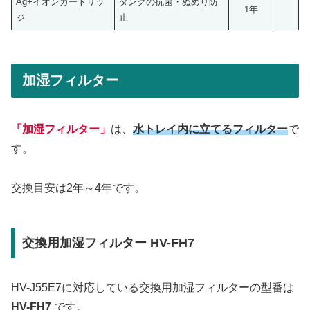
Ag+イオンカートリッ
タンクの抗菌・ぬめり防
1年
ジ
止
加湿フィルター
「加湿フィルター」
は、
水トレイ内に立てるフィルター
で
す。
交換目安は2年～4年です。
交換用加湿フィルター HV-FH7
HV-J55E7に対応している交換用加湿フィルターの型番は
HV-FH7
です。