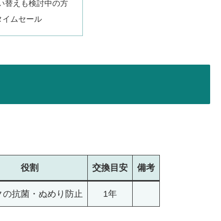
い替えも検討中の方
nタイムセール
役割
交換
目安
備考
クの抗菌・ぬめり防止
1年