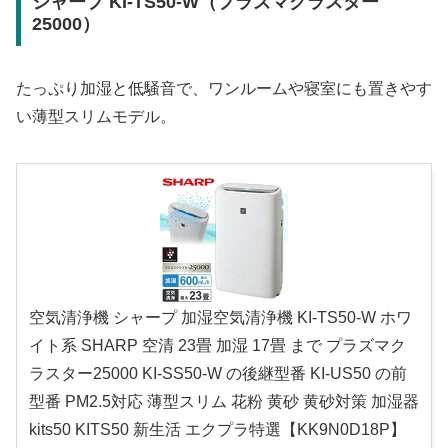
シャープ KI-TS50-W（プラズマクラスター
25000）
たっぷり加湿と低騒音で、ワンルームや寝室にも置きやす
い薄型スリムモデル。
空気清浄機 シャープ 加湿空気清浄機 KI-TS50-W ホワ
イト系 SHARP 空清 23畳 加湿 17畳 まで プラズマク
ラスター25000 KI-SS50-W の後継型番 KI-US50 の前
型番 PM2.5対応 薄型スリム 花粉 黄砂 黄砂対策 加湿器
kits50 KITS50 新生活 エクプラ特選【KK9N0D18P】