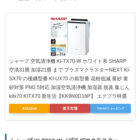
シャープ 空気清浄機 KI-TX70-W ホワイト系 SHARP
空清31畳 加湿21畳 まで プラズマクラスターNEXT KI-
SX70 の後継型番 KI-UX70 の前型番 花粉低減 黄砂 黄
砂対策 PM2.5対応 加湿空気清浄機 加湿器 脱臭 集じん
kitx70 KITX70 新生活【KK9N0D18P】 エクプラ特選
Amazon
楽天市場
Yahoo!ショッピング