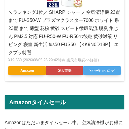
＼ランキング1位／ SHARP シャープ 空気清浄機 23畳
まで FU-S50-W プラズマクラスター7000 ホワイト 系
23畳 まで 薄型 花粉 黄砂 スピード循環気流 脱臭 集じ
ん PM2.5 対応 FU-R50-W FU-R50の後継 黄砂対策 リ
ビング 寝室 新生活 fus50 FUS50 【KK9N0D18P】 エ
クプラ特選
¥19,550
(2026/08/05 23:29:42時点 楽天市場調べ-
詳細)
Amazon
楽天市場
Yahoo!ショッピング
Amazonタイムセール
Amazonはただいまタイムセール中。空気清浄機がお得に