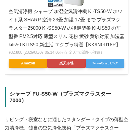
空気清浄機 シャープ 加湿空気清浄機 KI-TS50-W ホワ
イト系 SHARP 空清 23畳 加湿 17畳 まで プラズマク
ラスター25000 KI-SS50-W の後継型番 KI-US50 の前
型番 PM2.5対応 薄型スリム 花粉 黄砂 黄砂対策 加湿器
kits50 KITS50 新生活 エクプラ特選【KK9N0D18P】
¥32,800
(2026/08/07 05:14:06時点 楽天市場調べ-
詳細)
Amazon
楽天市場
Yahoo!ショッピング
シャープ FU-S50-W（プラズマクラスター
7000）
リビング・寝室などに適したスタンダードタイプの薄型空
気清浄機。独自の空気浄化技術「プラズマクラスター