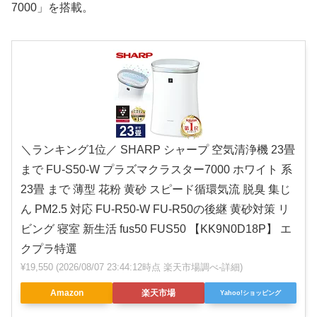
7000」を搭載。
＼ランキング1位／ SHARP シャープ 空気清浄機 23畳
まで FU-S50-W プラズマクラスター7000 ホワイト 系
23畳 まで 薄型 花粉 黄砂 スピード循環気流 脱臭 集じ
ん PM2.5 対応 FU-R50-W FU-R50の後継 黄砂対策 リ
ビング 寝室 新生活 fus50 FUS50 【KK9N0D18P】 エ
クプラ特選
¥19,550
(2026/08/07 23:44:12時点 楽天市場調べ-
詳細)
Amazon
楽天市場
Yahoo!ショッピング