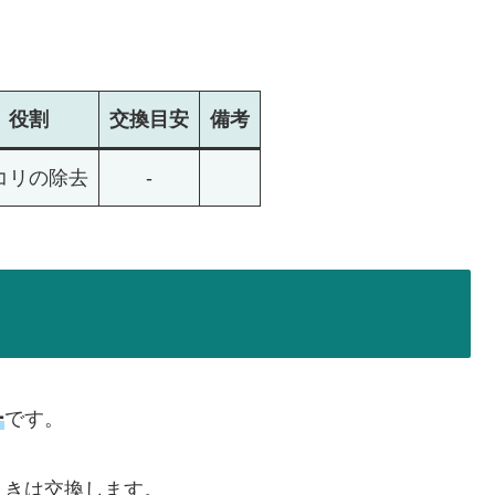
役割
交換
目安
備考
コリの除去
-
ー
です。
ときは交換します。