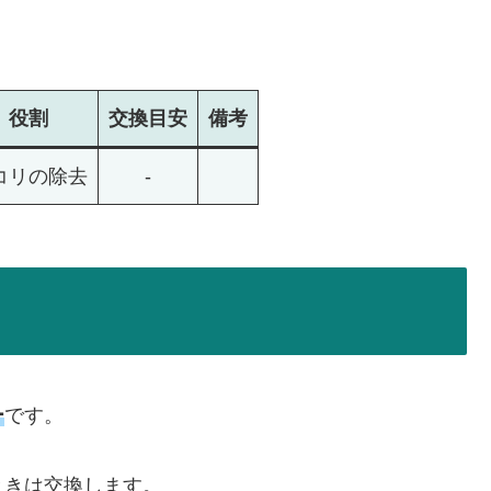
役割
交換
目安
備考
コリの除去
-
ー
です。
ときは交換します。