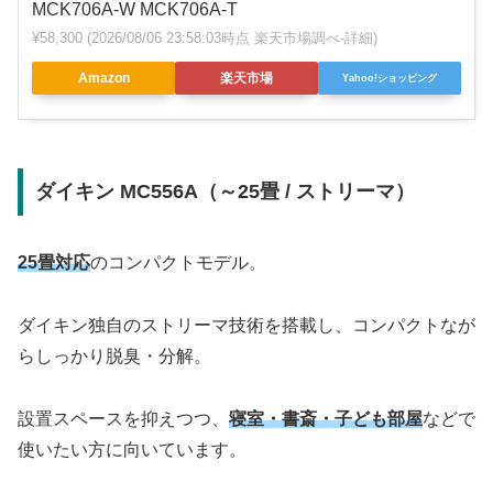
MCK706A-W MCK706A-T
¥58,300
(2026/08/06 23:58:03時点 楽天市場調べ-
詳細)
Amazon
楽天市場
Yahoo!ショッピング
ダイキン MC556A（～25畳 / ストリーマ）
25畳対応
のコンパクトモデル。
ダイキン独自のストリーマ技術を搭載し、コンパクトなが
らしっかり脱臭・分解。
設置スペースを抑えつつ、
寝室・書斎・子ども部屋
などで
使いたい方に向いています。