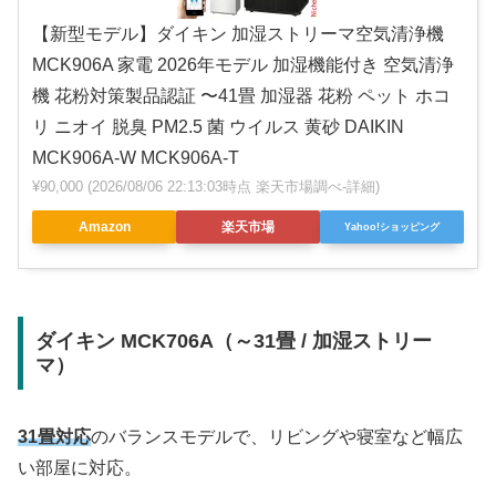
【新型モデル】ダイキン 加湿ストリーマ空気清浄機
MCK906A 家電 2026年モデル 加湿機能付き 空気清浄
機 花粉対策製品認証 〜41畳 加湿器 花粉 ペット ホコ
リ ニオイ 脱臭 PM2.5 菌 ウイルス 黄砂 DAIKIN
MCK906A-W MCK906A-T
¥90,000
(2026/08/06 22:13:03時点 楽天市場調べ-
詳細)
Amazon
楽天市場
Yahoo!ショッピング
ダイキン MCK706A（～31畳 / 加湿ストリー
マ）
31畳対応
のバランスモデルで、リビングや寝室など幅広
い部屋に対応。