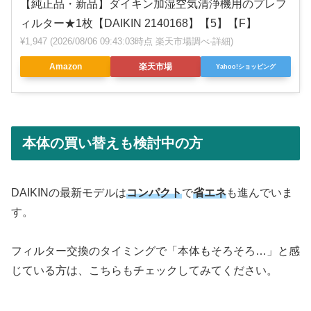
【純正品・新品】ダイキン加湿空気清浄機用のプレフ
ィルター★1枚【DAIKIN 2140168】【5】【F】
¥1,947
(2026/08/06 09:43:03時点 楽天市場調べ-
詳細)
Amazon
楽天市場
Yahoo!ショッピング
本体の買い替えも検討中の方
DAIKINの最新モデルは
コンパクト
で
省エネ
も進んでいま
す。
フィルター交換のタイミングで「本体もそろそろ…」と感
じている方は、こちらもチェックしてみてください。