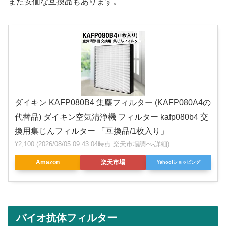
また安価な互換品もあります。
ダイキン KAFP080B4 集塵フィルター (KAFP080A4の
代替品) ダイキン空気清浄機 フィルター kafp080b4 交
換用集じんフィルター 「互換品/1枚入り」
¥2,100
(2026/08/05 09:43:04時点 楽天市場調べ-
詳細)
Amazon
楽天市場
Yahoo!ショッピング
バイオ抗体フィルター