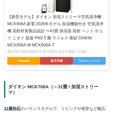
【新型モデル】ダイキン 加湿ストリーマ空気清浄機
MCK906A 家電 2026年モデル 加湿機能付き 空気清浄
機 花粉対策製品認証 〜41畳 加湿器 花粉 ペット ホコ
リ ニオイ 脱臭 PM2.5 菌 ウイルス 黄砂 DAIKIN
MCK906A-W MCK906A-T
¥90,000
(2026/08/05 21:58:03時点 楽天市場調べ-
詳細)
Amazon
楽天市場
Yahoo!ショッピング
ダイキン MCK706A（～31畳 / 加湿ストリー
マ）
31畳対応
のバランスモデルで、リビングや寝室など幅広