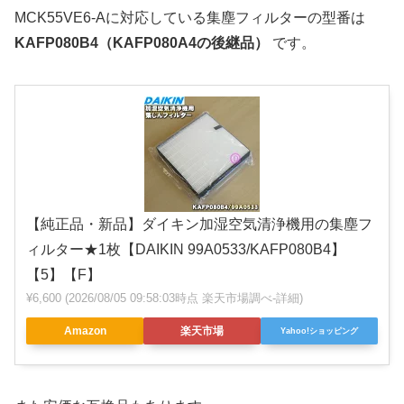
MCK55VE6-Aに対応している集塵フィルターの型番は
KAFP080B4（KAFP080A4の後継品）
です。
【純正品・新品】ダイキン加湿空気清浄機用の集塵フ
ィルター★1枚【DAIKIN 99A0533/KAFP080B4】
【5】【F】
¥6,600
(2026/08/05 09:58:03時点 楽天市場調べ-
詳細)
Amazon
楽天市場
Yahoo!ショッピング