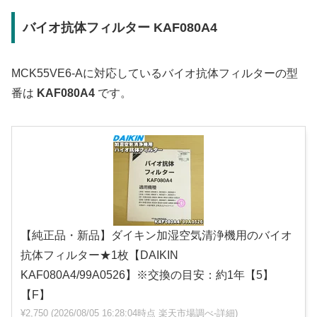
バイオ抗体フィルター KAF080A4
MCK55VE6-Aに対応しているバイオ抗体フィルターの型
番は
KAF080A4
です。
【純正品・新品】ダイキン加湿空気清浄機用のバイオ
抗体フィルター★1枚【DAIKIN
KAF080A4/99A0526】※交換の目安：約1年【5】
【F】
¥2,750
(2026/08/05 16:28:04時点 楽天市場調べ-
詳細)