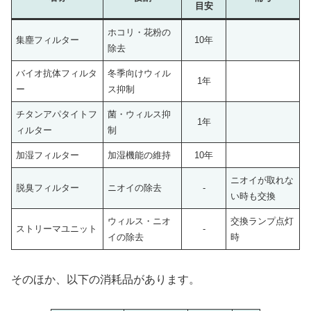
目安
ホコリ・花粉の
集塵フィルター
10年
除去
バイオ抗体フィルタ
冬季向けウィル
1年
ー
ス抑制
チタンアパタイトフ
菌・ウィルス抑
1年
ィルター
制
加湿フィルター
加湿機能の維持
10年
ニオイが取れな
脱臭フィルター
ニオイの除去
-
い時も交換
ウィルス・ニオ
交換ランプ点灯
ストリーマユニット
-
イの除去
時
そのほか、以下の消耗品があります。