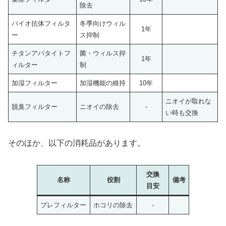
除去
バイオ抗体フィルタ
冬季向けウィル
1年
ー
ス抑制
チタンアパタイトフ
菌・ウィルス抑
1年
ィルター
制
加湿フィルター
加湿機能の維持
10年
ニオイが取れな
脱臭フィルター
ニオイの除去
-
い時も交換
そのほか、以下の消耗品があります。
交換
名称
役割
備考
目安
プレフィルター
ホコリの除去
-