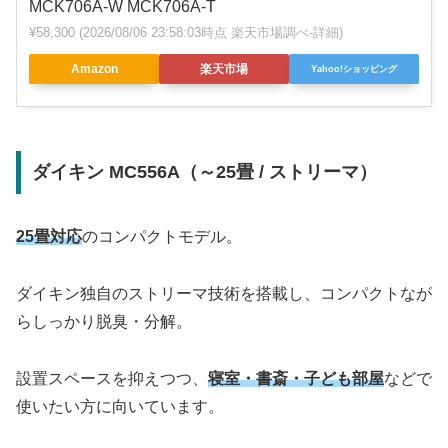
MCK706A-W MCK706A-T
¥58,300
(2026/08/06 23:58:03時点 楽天市場調べ-
詳細)
Amazon
楽天市場
Yahoo!ショッピング
ダイキン MC556A（～25畳 / ストリーマ）
25畳対応
のコンパクトモデル。
ダイキン独自のストリーマ技術を搭載し、コンパクトなが
らしっかり脱臭・分解。
設置スペースを抑えつつ、
寝室・書斎・子ども部屋
などで
使いたい方に向いています。