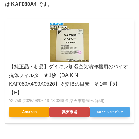
は
KAF080A4
です。
【純正品・新品】ダイキン加湿空気清浄機用のバイオ
抗体フィルター★1枚【DAIKIN
KAF080A4/99A0526】※交換の目安：約1年【5】
【F】
¥2,750
(2026/08/06 16:43:03時点 楽天市場調べ-
詳細)
Amazon
楽天市場
Yahoo!ショッピング