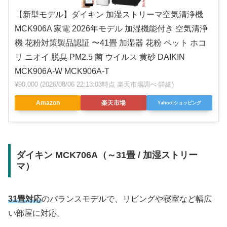
【新型モデル】ダイキン 加湿ストリーマ空気清浄機
MCK906A 家電 2026年モデル 加湿機能付き 空気清浄
機 花粉対策製品認証 〜41畳 加湿器 花粉 ペット ホコ
リ ニオイ 脱臭 PM2.5 菌 ウイルス 黄砂 DAIKIN
MCK906A-W MCK906A-T
¥90,000
(2026/08/06 22:13:03時点 楽天市場調べ-
詳細)
Amazon
楽天市場
Yahoo!ショッピング
ダイキン MCK706A（～31畳 / 加湿ストリー
マ）
31畳対応
のバランスモデルで、リビングや寝室など幅広
い部屋に対応。