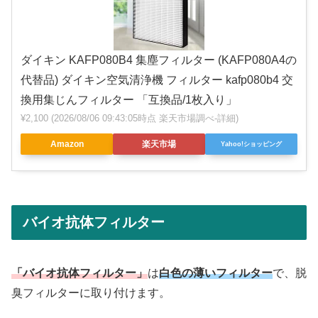
ダイキン KAFP080B4 集塵フィルター (KAFP080A4の
代替品) ダイキン空気清浄機 フィルター kafp080b4 交
換用集じんフィルター 「互換品/1枚入り」
¥2,100
(2026/08/06 09:43:05時点 楽天市場調べ-
詳細)
Amazon
楽天市場
Yahoo!ショッピング
バイオ抗体フィルター
「バイオ抗体フィルター」
は
白色の薄いフィルター
で、脱
臭フィルターに取り付けます。