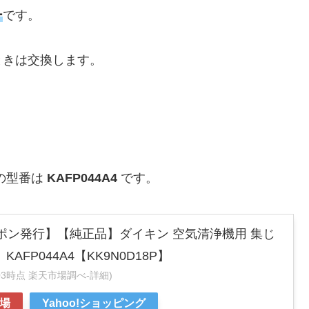
ー
です。
ときは交換します。
ーの型番は
KAFP044A4
です。
ーポン発行】【純正品】ダイキン 空気清浄機用 集じ
AFP044A4【KK9N0D18P】
:28:03時点 楽天市場調べ-
詳細)
場
Yahoo!ショッピング