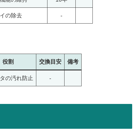
イの除去
-
役割
交換
目安
備考
タの汚れ防止
-