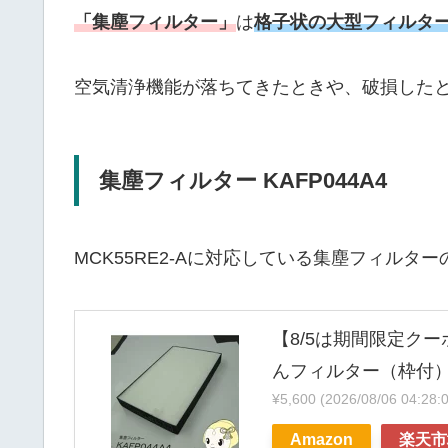
「集塵フィルター」
は
格子状の大型フィルタ
空気清浄機能が落ちてきたときや、破損した
集塵フィルター KAFP044A4
MCK55RE2-Aに対応している集塵フィルタ
【8/5は期間限定ク
んフィルター（枠付） K
¥5,600
(2026/08/06 04
Amazon
楽天市