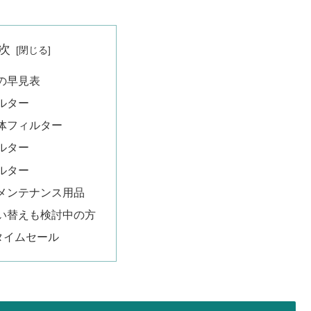
次
の早見表
ルター
体フィルター
ルター
ルター
メンテナンス用品
い替えも検討中の方
nタイムセール