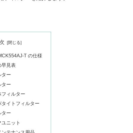
次
CK554AJ-T の仕様
の早見表
ルター
ルター
体フィルター
パタイトフィルター
ルター
マユニット
メンテナンス用品