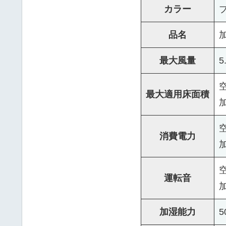
カラー
品名
最大風量
5
最大適用床面積
消費電力
空
運転音
加
加湿能力
5