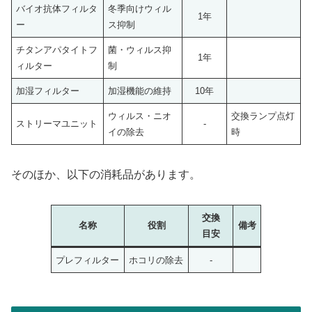
バイオ抗体フィルタ
冬季向けウィル
1年
ー
ス抑制
チタンアパタイトフ
菌・ウィルス抑
1年
ィルター
制
加湿フィルター
加湿機能の維持
10年
ウィルス・ニオ
交換ランプ点灯
ストリーマユニット
-
イの除去
時
そのほか、以下の消耗品があります。
交換
名称
役割
備考
目安
プレフィルター
ホコリの除去
-