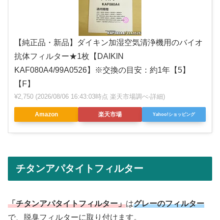
【純正品・新品】ダイキン加湿空気清浄機用のバイオ
抗体フィルター★1枚【DAIKIN
KAF080A4/99A0526】※交換の目安：約1年【5】
【F】
¥2,750
(2026/08/06 16:43:03時点 楽天市場調べ-
詳細)
Amazon
楽天市場
Yahoo!ショッピング
チタンアパタイトフィルター
「チタンアパタイトフィルター」
は
グレーのフィルター
で、脱臭フィルターに取り付けます。