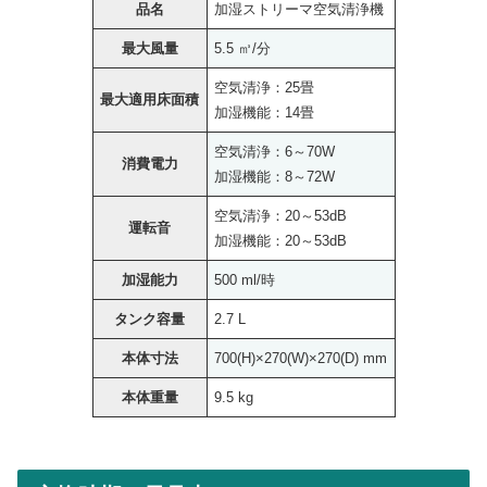
品名
加湿ストリーマ空気清浄機
最大風量
5.5 ㎥/分
空気清浄：25畳
最大適用床面積
加湿機能：14畳
空気清浄：6～70W
消費電力
加湿機能：8～72W
空気清浄：20～53dB
運転音
加湿機能：20～53dB
加湿能力
500 ml/時
タンク容量
2.7 L
本体寸法
700(H)×270(W)×270(D) mm
本体重量
9.5 kg