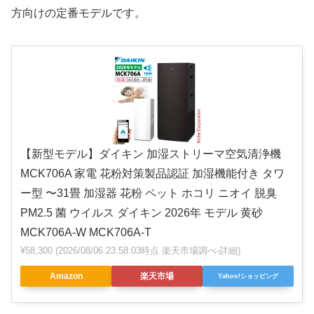
方向けの定番モデルです。
【新型モデル】ダイキン 加湿ストリーマ空気清浄機
MCK706A 家電 花粉対策製品認証 加湿機能付き タワ
ー型 〜31畳 加湿器 花粉 ペット ホコリ ニオイ 脱臭
PM2.5 菌 ウイルス ダイキン 2026年 モデル 黄砂
MCK706A-W MCK706A-T
¥58,300
(2026/08/06 23:58:03時点 楽天市場調べ-
詳細)
Amazon
楽天市場
Yahoo!ショッピング