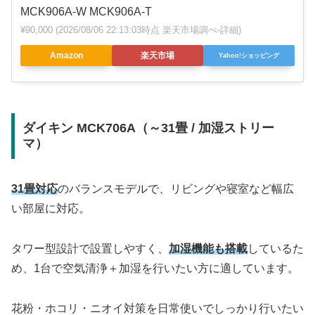
MCK906A-W MCK906A-T
¥90,000
(2026/08/06 22:13:03時点 楽天市場調べ-
詳細)
Amazon
楽天市場
Yahoo!ショッピング
ダイキン MCK706A（～31畳 / 加湿ストリー
マ）
31畳対応
のバランスモデルで、リビングや寝室など幅広
い部屋に対応。
タワー型設計で設置しやすく、
加湿機能も搭載
しているた
め、1台で空気清浄＋加湿を行いたい方に適しています。
花粉・ホコリ・ニオイ対策を日常使いでしっかり行いたい