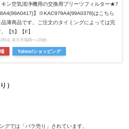
イキン空気清浄機用の交換用プリーツフィルター★7
8A4(99A0417)】※KAC979A4(99A0378)はこちら
※品薄商品です。ご注文のタイミングによっては完
。【5】【F】
:28:03時点 楽天市場調べ-
詳細)
場
Yahoo!ショッピング
入り）
ッピングでは「バラ売り」されています。