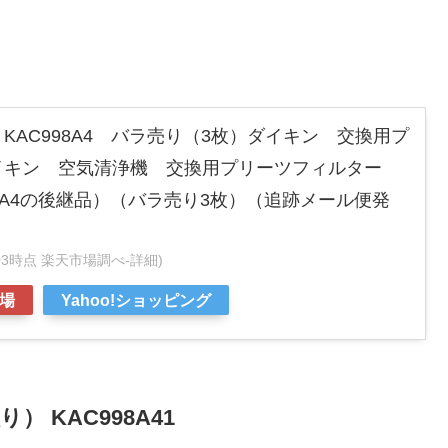
）KAC998A4 バラ売り（3枚）ダイキン 交換用プ
イキン 空気清浄機 交換用プリーツフィルター
C979A4の後継品）（バラ売り3枚）（追跡メール便発
:28:03時点 楽天市場調べ-
詳細)
場
Yahoo!ショッピング
 KAC998A41