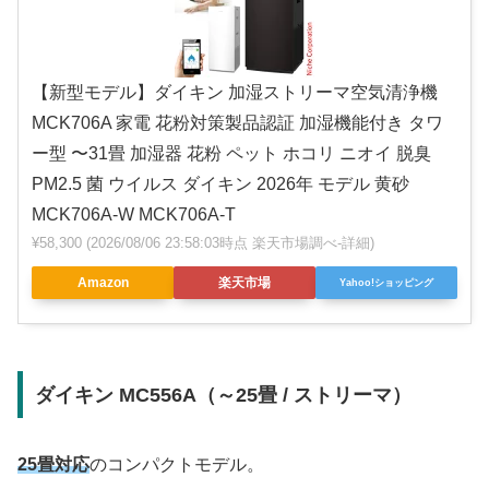
【新型モデル】ダイキン 加湿ストリーマ空気清浄機
MCK706A 家電 花粉対策製品認証 加湿機能付き タワ
ー型 〜31畳 加湿器 花粉 ペット ホコリ ニオイ 脱臭
PM2.5 菌 ウイルス ダイキン 2026年 モデル 黄砂
MCK706A-W MCK706A-T
¥58,300
(2026/08/06 23:58:03時点 楽天市場調べ-
詳細)
Amazon
楽天市場
Yahoo!ショッピング
ダイキン MC556A（～25畳 / ストリーマ）
25畳対応
のコンパクトモデル。